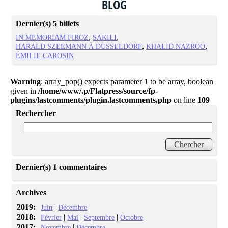
BLOG
Dernier(s) 5 billets
IN MEMORIAM FIROZ
SAKILI
HARALD SZEEMANN À DÜSSELDORF
KHALID NAZROO
ÉMILIE CAROSIN
Warning
: array_pop() expects parameter 1 to be array, boolean
given in
/home/www/.p/Flatpress/source/fp-
plugins/lastcomments/plugin.lastcomments.php
on line
109
Rechercher
Dernier(s) 1 commentaires
Archives
2019:
|
Juin
Décembre
2018:
|
|
|
Février
Mai
Septembre
Octobre
2017:
|
Novembre
Décembre