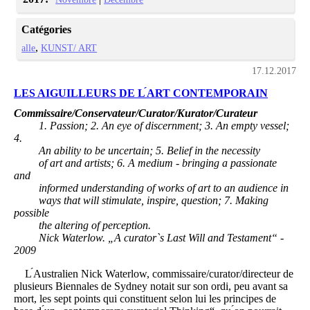
Catégories
alle
KUNST/ ART
17.12.2017
LES AIGUILLEURS DE L ́ART CONTEMPORAIN
Commissaire/Conservateur/Curator/Kurator/Curateur
1. Passion; 2. An eye of discernment; 3. An empty
vessel;
4.
An ability to be uncertain; 5. Belief in the necessity
of art and artists; 6. A medium - bringing a passionate
and
informed understanding of works of art to an audience in
ways that will stimulate, inspire, question; 7. Making
possible
the altering of perception.
Nick Waterlow. „A curator`s Last Will and Testament“ -
2009
L ́Australien Nick Waterlow, commissaire/curator/directeur de
plusieurs Biennales de Sydney notait sur son ordi, peu avant sa
mort, les sept points qui constituent selon lui les principes de