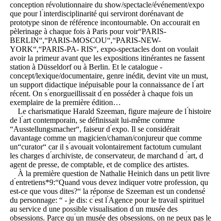
conception révolutionnaire du show/spectacle/événement/expo
que pour l ́interdisciplinarité qui serviront dorénavant de
prototype sinon de référence incontournable. On accourait en
pèlerinage à chaque fois à Paris pour voir“PARIS-
BERLIN“,“PARIS-MOSCOU“,“PARIS-NEW-
YORK“,“PARIS-PA- RIS“, expo-spectacles dont on voulait
avoir la primeur avant que les expositions itinérantes ne fassent
station à Düsseldorf ou à Berlin. Et le catalogue -
concept/lexique/documentaire, genre inédit, devint vite un must,
un support didactique inépuisable pour la connaissance de l ́art
récent. On s ́enorgueillissait d ́en posséder à chaque fois un
exemplaire de la première édition…
Le charismatique Harald Szeeman, figure majeure de l ́histoire
de l ́art contemporain, se définissait lui-même comme
“Ausstellungsmacher“, faiseur d ́expo. Il se considérait
davantage comme un magicien/chaman/conjureur que comme
un“curator“ car il s ́avouait volontairement factotum cumulant
les charges d ́archiviste, de conservateur, de marchand d ́art, d
́agent de presse, de comptable, et de complice des artistes.
À la première question de Nathalie Heinich dans un petit livre
d ́entretiens*9:“Quand vous devez indiquer votre profession, qu
́est-ce que vous dites?“ la réponse de Szeeman est un condensé
du personnage: “ - je dis: c ́est l ́Agence pour le travail spirituel
au service d ́une possible visualisation d ́un musée des
obsessions. Parce qu ́un musée des obsessions, on ne peux pas le