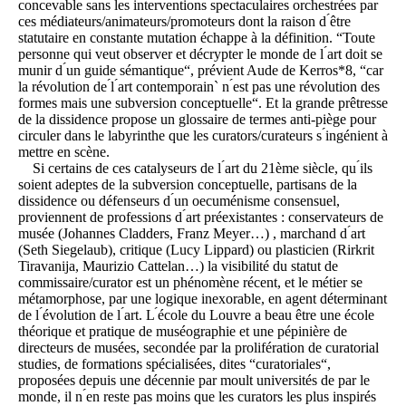
concevable sans les interventions spectaculaires orchestrées par
ces médiateurs/animateurs/promoteurs dont la raison d ́être
statutaire en constante mutation échappe à la définition. “Toute
personne qui veut observer et décrypter le monde de l ́art doit se
munir d ́un guide sémantique“, prévient Aude de Kerros*8, “car
la révolution de ́l ́art contemporain` n ́est pas une révolution des
formes mais une subversion conceptuelle“. Et la grande prêtresse
de la dissidence propose un glossaire de termes anti-piège pour
circuler dans le labyrinthe que les curators/curateurs s ́ingénient à
mettre en scène.
Si certains de ces catalyseurs de l ́art du 21ème siècle, qu ́ils
soient adeptes de la subversion conceptuelle, partisans de la
dissidence ou défenseurs d ́un oecuménisme consensuel,
proviennent de professions d ́art préexistantes : conservateurs de
musée (Johannes Cladders, Franz Meyer…) , marchand d ́art
(Seth Siegelaub), critique (Lucy Lippard) ou plasticien (Rirkrit
Tiravanija, Maurizio Cattelan…) la visibilité du statut de
commissaire/curator est un phénomène récent, et le métier se
métamorphose, par une logique inexorable, en agent déterminant
de l ́évolution de l ́art. L ́école du Louvre a beau être une école
théorique et pratique de muséographie et une pépinière de
directeurs de musées, secondée par la prolifération de curatorial
studies, de formations spécialisées, dites “curatoriales“,
proposées depuis une décennie par moult universités de par le
monde, il n ́en reste pas moins que les curators les plus inspirés