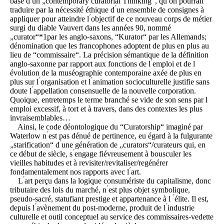
base d ́un „contemporary curatorial Thinking“, qu ́on pourrait
traduire par la nécessité éthique d ́un ensemble de consignes à
appliquer pour atteindre l ́objectif de ce nouveau corps de métier
surgi du diable Vauvert dans les années 90, nommé
„curator“*1par les anglo-saxons, “Kurator“ par les Allemands;
dénomination que les francophones adoptent de plus en plus au
lieu de “commissaire“. La précision sémantique de la définition
anglo-saxonne par rapport aux fonctions de l ́emploi et de l
́évolution de la muséographie contemporaine axée de plus en
plus sur l ́organisation et l ́animation socioculturelle justifie sans
doute l ́appellation consensuelle de la nouvelle corporation.
Quoique, entretemps le terme branché se vide de son sens par l
́emploi excessif, à tort et à travers, dans des contextes les plus
invraisemblables…
Ainsi, le code déontologique du “Curatorship“ imaginé par
Waterlow n ́est pas dénué de pertinence, eu égard à la fulgurante
„starification“ d ́une génération de „curators“/curateurs qui, en
ce début de siècle, s ́engage fiévreusement à bousculer les
vieilles habitudes et à revisiter/revitaliser/regénérer
fondamentalement nos rapports avec l ́art.
L ́art perçu dans la logique consumériste du capitalisme, donc
tributaire des lois du marché, n ́est plus objet symbolique,
pseudo-sacré, statufiant prestige et appartenance à l ́élite. Il est,
depuis l ́avènement du post-moderne, produit de l ́industrie
culturelle et outil conceptuel au service des commissaires-vedette