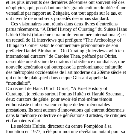
et les plus inventifs des dernières décennies ont souvent été des
néophytes, qui, possédant une très grande culture doublée d ́une
versatilité par rapport au Zeitgeist, ont tout appris sur le tas, et
ont inventé de nombreux procédés désormais standard.
Ces visionnaires sont réunis dans deux livres d ́entretiens
parus récemment. “A Brief History of Curating“ du Suisse Hans
Ulrich Obrist (lui-même curator de renommée internationale) est
un recueil de 11 interviews qui préfigure “The Archeology of
Things to Come“ selon le commentaire prémonitoire de son
préfacier Daniel Birnbaum. “On Curating ; interviews with ten
international curators“ de Carolee Thea, préfacé par Obrist,
rassemble une dizaine de curators d ́obédience mondialiste, une
nouvelle génération qui outrepasse la prédominance culturelle
des métropoles occidentales de l ́art moderne du 20ème siècle et
qui entre de plain-pied dans ce que Glissant appelle la
“mondialité“.
Du recueil de Hans Ulrich Obrist, “A Brief History of
Curating“, je retiens surtout Pontus Hultén et Harald Szeeman,
deux curators de génie, pour avoir été moi-même témoin
enthousiaste et observateur critique de leur mémorables
prestations. Ils sont auteurs d ́innovations qui entrent désormais
dans la mémoire collective de générations d ́artistes, de critiques
et d ́amateurs d ́art.
Le suédois Hultén, directeur du centre Pompidou à sa
fondation en 1977, a été pour moi une révélation autant pour sa