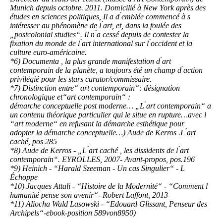
Munich depuis octobre. 2011. Domicilié à New York après des
études en sciences politiques, Il a d ́emblée commencé à s
́intéresser au phénomène de l ́art, et, dans la foulée des
„postcolonial studies“. Il n ́a cessé depuis de contester la
fixation du monde de l ́art
international sur l ́occident et la
culture euro-américaine.
*6) Documenta , la plus grande manifestation d ́art
contemporain de la planète, a toujours été un
champ d ́action
privilégié pour les stars curator/commissaire.
*7) Distinction entre“ art contemporain“: désignation
chronologique et“art contemporain“ :
démarche conceptuelle post moderne… „L ́art contemporain“ a
un contenu théorique particulier qui le situe en rupture…avec l
́“art moderne“ en refusant la démarche esthétique pour
adopter la démarche conceptuelle…) Aude de Kerros .
L ́art
caché, pos 285
*8) Aude de Kerros - „L ́art caché , les dissidents de l ́art
contemporain“. EYROLLES, 2007- Avant-propos, pos.196
*9) Heinich - “Harald Szeeman - Un cas Singulier“ - L
́Échoppe
*10) Jacques Attali - “Histoire de la Modernité“ - “Comment l
́humanité pense son avenir“
- Robert Laffont, 2013
*11) Aliocha Wald Lasowski - “Edouard Glissant, Penseur des
Archipels“-ebook
-
position 589von8950)