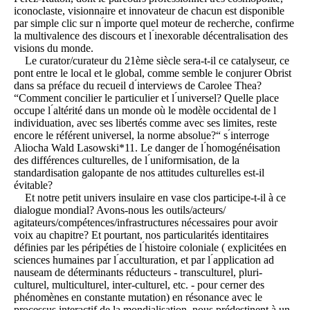
iconoclaste, visionnaire et innovateur de chacun est disponible
par simple clic sur n ́importe quel moteur de recherche, confirme
la multivalence des discours et l ́inexorable décentralisation des
visions du monde.
Le curator/curateur du 21ème siècle sera-t-il ce catalyseur, ce
pont entre le local et le global, comme semble le conjurer Obrist
dans sa préface du recueil d ́interviews de Carolee Thea?
“Comment concilier le particulier et l ́universel? Quelle place
occupe l ́altérité dans un monde où le modèle occidental de l
́individuation, avec ses libertés comme avec ses limites, reste
encore le référent universel, la norme absolue?“ s ́interroge
Aliocha Wald Lasowski*11. Le danger de l ́homogénéisation
des différences culturelles, de l ́uniformisation, de la
standardisation galopante de nos attitudes culturelles est-il
évitable?
Et notre petit univers insulaire en vase clos participe-t-il à ce
dialogue mondial? Avons-nous les outils/acteurs/
agitateurs/compétences/infrastructures nécessaires pour avoir
voix au chapitre? Et pourtant, nos particularités identitaires
définies par les péripéties de l ́histoire coloniale ( explicitées en
sciences humaines par l ́acculturation, et par l ́application ad
nauseam de déterminants réducteurs - transculturel, pluri-
culturel, multiculturel, inter-culturel, etc. - pour cerner des
phénomènes en constante mutation) en résonance avec le
processus interactif de la mondialisation, nous prédestinent à un