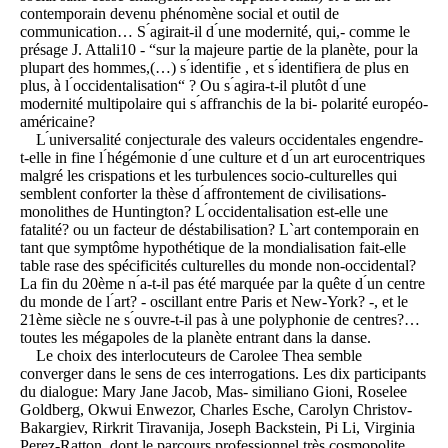
contemporain devenu phénomène social et outil de
communication… S ́agirait-il d ́une modernité, qui,- comme le
présage J. Attali10 - “sur la majeure partie de la planète, pour la
plupart des hommes,(…) s ́identifie , et s ́identifiera de plus en
plus, à l ́occidentalisation“ ? Ou s ́agira-t-il plutôt d ́une
modernité multipolaire qui s ́affranchis de la bi- polarité européo-
américaine?
L ́universalité conjecturale des valeurs occidentales engendre-
t-elle in fine l ́hégémonie d ́une culture et d ́un art eurocentriques
malgré les crispations et les turbulences socio-culturelles qui
semblent conforter la thèse d ́affrontement de civilisations-
monolithes de Huntington? L ́occidentalisation est-elle une
fatalité? ou un facteur de déstabilisation? L`art contemporain en
tant que symptôme hypothétique de la mondialisation fait-elle
table rase des spécificités culturelles du monde non-occidental?
La fin du 20ème n ́a-t-il pas été marquée par la quête d ́un centre
du monde de l ́art? - oscillant entre Paris et New-York? -, et le
21ème siècle ne s ́ouvre-t-il pas à une polyphonie de centres?…
toutes les mégapoles de la planète entrant dans la danse.
Le choix des interlocuteurs de Carolee Thea semble
converger dans le sens de ces interrogations. Les dix participants
du dialogue: Mary Jane Jacob, Mas- similiano Gioni, Roselee
Goldberg, Okwui Enwezor, Charles Esche, Carolyn Christov-
Bakargiev, Rirkrit Tiravanija, Joseph Backstein, Pi Li, Virginia
Perez-Ratton, dont le parcours professionnel très cosmopolite,