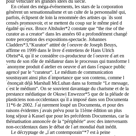
pour véhiculer les grandes idées du siècle.
En créant des méga-événements, les stars de la corporation
génèrent un sensationnalisme et un culte de la personnalité qui,
parfois, éclipsent de loin la renommée des artistes qu ́ils sont
censés promouvoir, et se mettent du coup sur le même pied d
́égalité qu ́eux. Bruce Altshuler*2 constate que “the rise of the
curator as a creator“ dans les années 60 a profondément changé
notre perception des expositions-spectacle. Johannes
Cladders*3,“Kurator“ attitré de l ́oeuvre de Joseph Beuys,
affirme en 1999 dans le livre d ́entretiens de Hans Ulrich
Obrist*4, qu ́il se considère co-producteur de l ́oeuvre d ́art en
vertu de son rôle de médiateur dans le processus qui transforme l
́anonyme produit d ́atelier en oeuvre d ́art dans l ́espace public
agencé par le “curateur“. Le médium de communication
soustrayant ainsi plus d ́importance que son contenu, comme l
́énonçait déjà Marshall McLuhan dans sa formule “Le message,
c ́est le médium“. On se souvient davantage du charisme et de la
prestance médiatique de Okuwi Enwezor*5 que de la pléiade de
plasticiens non-occidentaux qu ́il a imposé dans son Documenta
11*6 de 2002. J ́ai rarement loupé un Documenta, et pour des
raisons évidentes j ́avais prévu pour la 11ème édition un plus
long séjour à Kassel que pour les précédents Documentas, car la
thématisation annoncée de la “périphérie“ avec des intervenants
non-occidentaux dans le débat de l ́art mondial était inédit.
Le décryptage de „l ́art contemporain“*7 est à peine