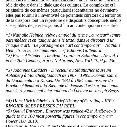
rôle de choix dans le dialogue des cultures. La complexité et l
́originalité de ces mêmes particularités identitaires ne devraient-
elles pas fournir à l ́inventivité de potentiels curators du terroir ou
de la diaspora tout un répertoire de dispositifs conceptuels inédits
susceptibles de jeter les jalons d ́un art contemporain décentré?
*1) Nathalie Heinich relève l ́emploi du terme „curateur“ (entre
parenthèses et en italique dans le texte) dans le discours d ́un
critique d ́art. “Le paradigme de l ́art contemporain“ - Nathalie
Heinich - sciences humaines - nrf-Editions Gallimard
*2) Bruce Altshuler - The Avant-Garde in Exhibition : New Art
in the 20th Century, Harry N Abrams, New York 1994,p. 236
*3) Johannes Cladders - Directeur du Städtisches Museum
Abteiberg à Mönchengladbach de 1967 - 1985…Commissaire
du Documenta 5 à Kassel. De 1982 à 1984 commissaire du
Pavillon Allemand à la Biennale de Venise. Il est surtout connu
pour le rayonnement international de l ́oeuvre de Joseph Beuys
…
*4) Hans Ulrich Obrist - A Brief History of Curating - JRP /
RINGIER &LES PRESSES DU RÉEL
*5) Okuwi Enwezor…Enwezor was ranked 42 in ArtReview’s
guide to the 100 most
powerful figures in contemporary art:
Power 100, 2010.
Directeur du Haus der Kunst (Musée d ́Art Contemporain) de