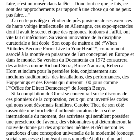
faire, c ́est un musée dans la tête…Donc tout ce que je fais, ce
sont des rapprochements par rapport à une chose qu ́on ne peux
pas faire…“
J ́ai eu le privilège d ́étudier de près plusieurs de ses exercices
de haute voltige intellectuelle en Allemagne, ces expo-spectacles
dont il avait le secret et que des épigones, toujours à l ́affût, ont
vite fait d ́intérioriser. Sa vision innovatrice de la discipline
curatoriale a fait école. Son coup de maitre a été :“When
Attitudes Become Form: Live in Your Head“*, couramment
associé à la montée en puissance de l ́art conceptuel en Europe et
dans le monde. Sa version du Documenta en 1972 consacrera
des artistes comme Richard Serra, Bruce Nauman, Rebecca
Horn et inclura pour la première fois, conjointement aux
médiums traditionnels, des installations, des performances, des
Happenings et des Events qui dureront 100 jours comme
l`“Office for Direct Democracy“ de Joseph Beuys.
Si la compilation de Obrist se concentrait sur le discours de
ces pionniers de la corporation, ceux qui ont inventé les codes
qui nous sont désormais familiers, Carolee Thea de son côté
rassemble une brochette d ́influents curators de la scène
internationale du moment, des activistes qui semblent posséder
une prescience de l ́avenir, des visionnaires qui détermineront la
nouvelle donne par des approches inédites et déclineront les
paradoxes d ́une conception universelle de la modernité (concept
social sans cesse changeant nous rappelle Attali) et d ́un art